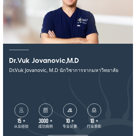
Dr.Vuk Jovanovic,M.D
Dr.Vuk Jovanovic, M.D นักวิชาการจากมหาวิทยาลัย
Columbia




15
+
3000
+
10
+
10
+
从业经验
成功病例
专业论著
行业表彰