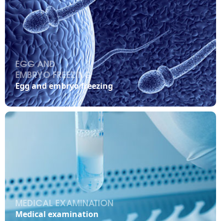
EGG AND
EMBRYO FREEZING

Egg and embryo freezing
MEDICAL EXAMINATION

Medical examination