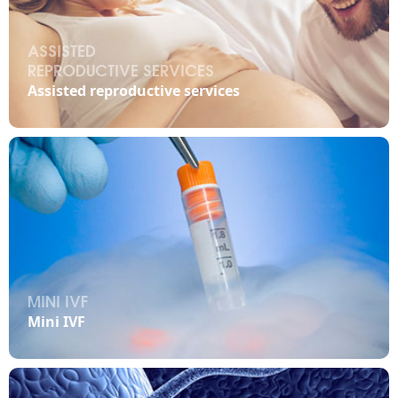
ASSISTED
REPRODUCTIVE SERVICES

Assisted reproductive services
MINI IVF

Mini IVF